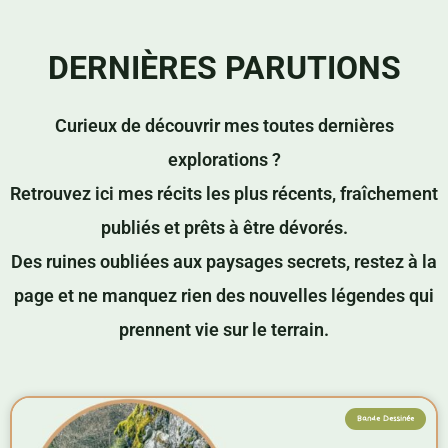
DERNIÈRES PARUTIONS
Curieux de découvrir mes toutes dernières
explorations ?
Retrouvez ici mes récits les plus récents, fraîchement
publiés et prêts à être dévorés.
Des ruines oubliées aux paysages secrets, restez à la
page et ne manquez rien des nouvelles légendes qui
prennent vie sur le terrain.
P
P
P
P
Bande Dessinée
a
a
a
a