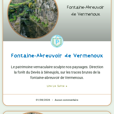
g
g
g
g
e
e
e
e
Fontaine-Abreuvoir de Vermenoux
Le patrimoine vernaculaire sculpte nos paysages. Direction
la forêt du Devès à Séneujols, sur les traces brutes de la
fontaine-abreuvoir de Vermenoux.
Lire La Suite »
01/08/2026
Aucun commentaire