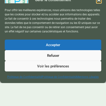
Pour offrir les meilleures expériences, nous utilisons des technologies telles
que les cookies pour stocker et/ou accéder aux informations des appareils.
Boutique
Le fait de consentir à ces technologies nous permettra de traiter des
données telles que le comportement de navigation ou les ID uniques sur ce
site. Le fait de ne pas consentir ou de retirer son consentement peut avoir
un effet négatif sur certaines caractéristiques et fonctions.
ABONNEMENT
Accepter
Refuser
Vous souhaitez rester au cœur de l’aventure ?
Voir les préférences
Politique de Confidentialité
Politique de Confidentialité
Mentions Légales
Abonnez-vous à ma newsletter pour recevoir
chaque mois une dose d’histoire et de patrimoine
directement dans votre poche (enfin sur votre mail
!)