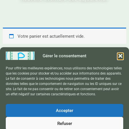
Votre panier est actuellement vide.
Gérer le consentement
Contact
Pour offrir les meilleures expériences, nous utilisons des technologies telles
que les cookies pour stocker et/ou accéder aux informations des appareils.
Conditions Générales de Vente
Le fait de consentir à ces technologies nous permettra de traiter des
données telles que le comportement de navigation ou les ID uniques sur ce
Politique de Confidentialité
site. Le fait de ne pas consentir ou de retirer son consentement peut avoir
un effet négatif sur certaines caractéristiques et fonctions.
Mentions Légales
Accepter
Copyright © 2026 Pocket. Tous droits réservés.
Refuser