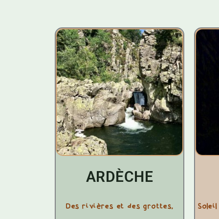
ARDÈCHE
Des rivières et des grottes,
Solei