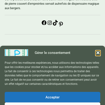
de pierre couvert d'empreintes servait autrefois de dispensaire magique
aux bergers.
Gérer le consentement
Contact
Pour offrir les meilleures expériences, nous utilisons des technologies telles
Conditions Générales de Vente
que les cookies pour stocker et/ou accéder aux informations des appareils.
Le fait de consentir à ces technologies nous permettra de traiter des
Politique de Confidentialité
données telles que le comportement de navigation ou les ID uniques sur ce
site. Le fait de ne pas consentir ou de retirer son consentement peut avoir
un effet négatif sur certaines caractéristiques et fonctions.
Mentions Légales
Accepter
Copyright © 2026 Pocket. Tous droits réservés.