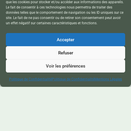
24/03/2026
Aucun
que les cookies pour stocker et/ou accéder aux informations des appareils.
commentaire
Le fait de consentir à ces technologies nous permettra de traiter des
données telles que le comportement de navigation ou les ID uniques sur ce
site. Le fait de ne pas consentir ou de retirer son consentement peut avoir
un effet négatif sur certaines caractéristiques et fonctions.
Ardèche
Accepter
Refuser
Saint-
Voir les préférences
Médard et
Politique de Confidentialité
Politique de Confidentialité
Mentions Légales
les Montlaur
de Vieux-
Mayres
Le Verrou de