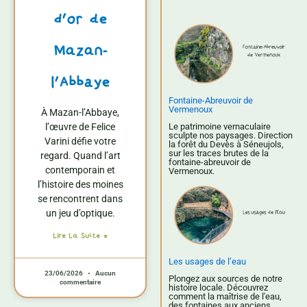
d’or de
Mazan-
l’Abbaye
Fontaine-Abreuvoir de
Vermenoux
À Mazan-l’Abbaye,
Le patrimoine vernaculaire
l’œuvre de Felice
sculpte nos paysages. Direction
Varini défie votre
la forêt du Devès à Séneujols,
sur les traces brutes de la
regard. Quand l’art
fontaine-abreuvoir de
contemporain et
Vermenoux.
l’histoire des moines
se rencontrent dans
un jeu d’optique.
Lire La Suite »
Les usages de l’eau
23/06/2026
Aucun
Plongez aux sources de notre
commentaire
histoire locale. Découvrez
comment la maîtrise de l'eau,
des fontaines aux anciens