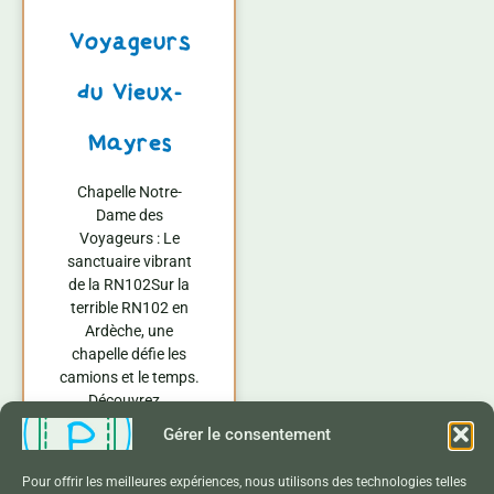
Voyageurs
du Vieux-
Mayres
Chapelle Notre-
Dame des
Voyageurs : Le
sanctuaire vibrant
de la RN102Sur la
terrible RN102 en
Ardèche, une
chapelle défie les
camions et le temps.
Découvrez…
Gérer le consentement
Lire La Suite »
Pour offrir les meilleures expériences, nous utilisons des technologies telles