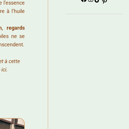
e l’essence
 à l’huile
n, regards
iles ne se
ranscendent.
t à cette
ici.