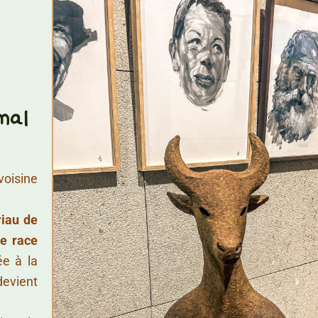
mal
voisine
iau de
de race
ée à la
devient