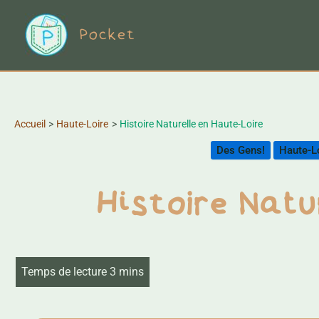
Aller
Pocket
au
contenu
Accueil
Haute-Loire
Histoire Naturelle en Haute-Loire
Des Gens!
Haute-L
Histoire Natu