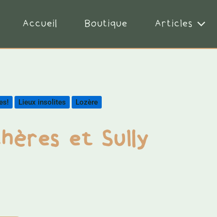
Accueil
Boutique
Articles
es!
Lieux insolites
Lozère
hères et Sully