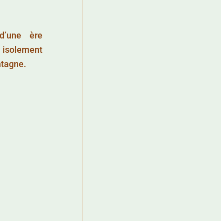
d’une ère
n isolement
ntagne.