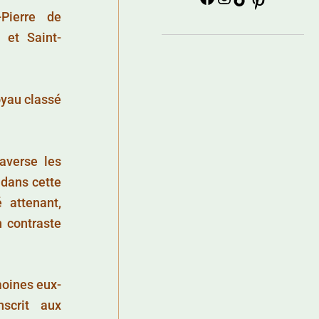
-Pierre de
 et Saint-
joyau classé
averse les
n dans cette
é attenant,
n contraste
moines eux-
scrit aux