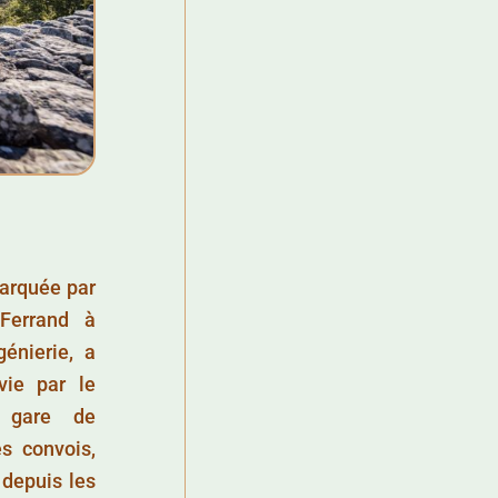
arquée par
-Ferrand à
génierie, a
vie par le
e gare de
es convois,
 depuis les