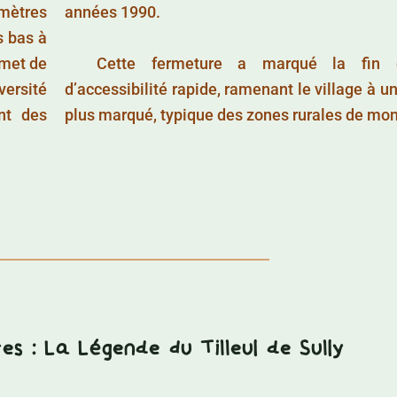
 mètres
années 1990.
us bas à
mmet de
……..
Cette fermeture a marqué la fin 
versité
d’accessibilité rapide, ramenant le village à u
nt des
plus marqué, typique des zones rurales de mo
s : La Légende du Tilleul de Sully