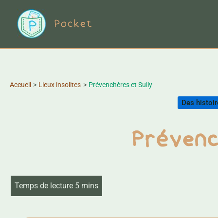
Aller
Pocket
au
contenu
Accueil
Lieux insolites
Prévenchères et Sully
Des histoir
Prévenc