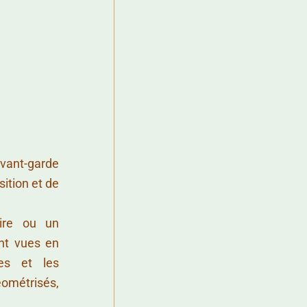
avant-garde
sition et de
aire ou un
nt vues en
es et les
ométrisés,