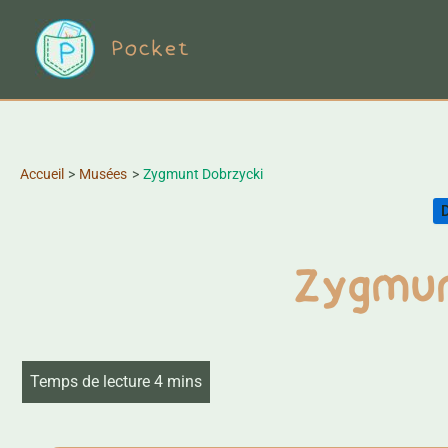
Aller
Pocket
au
contenu
Accueil
Musées
Zygmunt Dobrzycki
Zygmun