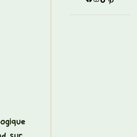
logique
nd sur