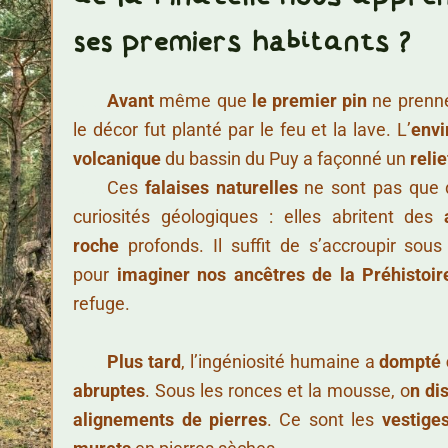
ses premiers habitants ?
……..
Avant
même que
le premier pin
ne prenne 
le décor fut planté par le feu et la lave. L’
env
volcanique
du bassin du Puy a façonné un
reli
……..
Ces
falaises naturelles
ne sont pas que 
curiosités géologiques : elles abritent des
roche
profonds. Il suffit de s’accroupir sous 
pour
imaginer nos ancêtres de la Préhistoir
refuge.
……..
Plus tard
, l’ingéniosité humaine a
dompté 
abruptes
. Sous les ronces et la mousse, o
n di
alignements de pierres
. Ce sont les
vestige