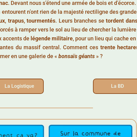
nac
. Devant nous s’étend une armée de bois et d’écorce.
s entourent n’ont rien de la majesté rectiligne des grand
ux
,
trapus
,
tourmentés
. Leurs branches se
tordent dan
orcés à ramper vers le sol au lieu de chercher la lumière 
x accents de
légende militaire
, pour un lieu qui cache en 
inantes du massif central. Comment ces
trente hectare
ormer en une galerie de «
bonsaïs géants
» ?
La Logistique
La BD