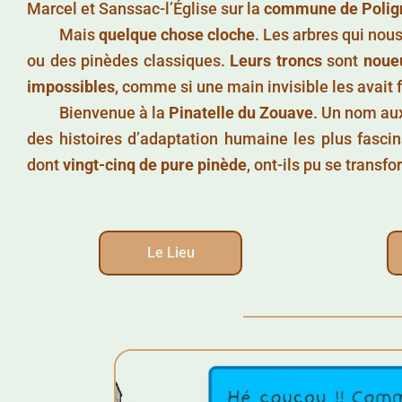
Marcel et Sanssac-l’Église sur la
commune de Polig
……..
Mais
quelque chose cloche
. Les arbres qui nou
ou des pinèdes classiques.
Leurs troncs
sont
noue
impossibles
, comme si une main invisible les avait f
……..
Bienvenue à la
Pinatelle du Zouave
. Un nom au
des histoires d’adaptation humaine les plus fasc
dont
vingt-cinq de pure pinède
, ont-ils pu se transf
Le Lieu