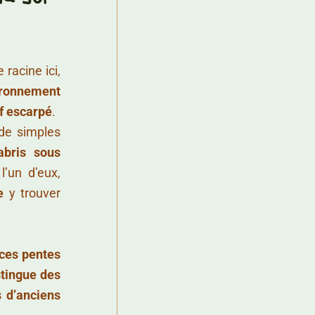
racine ici,
ironnement
ef escarpé
.
de simples
abris sous
l’un d’eux,
e
y trouver
ces pentes
stingue des
s d’anciens