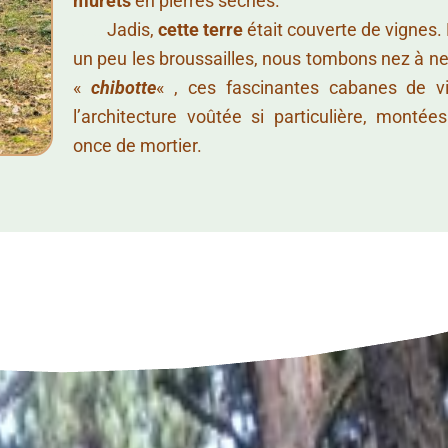
murets
en pierres sèches.
……..
Jadis,
cette terre
était couverte de vignes. 
un peu les broussailles, nous tombons nez à n
«
chibotte
« , ces fascinantes cabanes de v
l’architecture voûtée si particulière, monté
once de mortier.