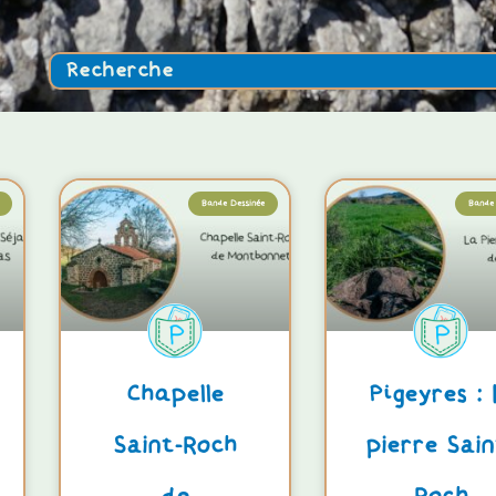
Rechercher
Bande Dessinée
Bande 
Chapelle
Pigeyres : 
Saint-Roch
pierre Sain