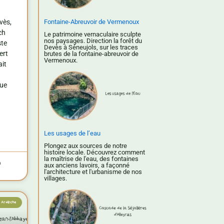
vès,
Fontaine-Abreuvoir de Vermenoux
ch
Le patrimoine vernaculaire sculpte
nos paysages. Direction la forêt du
ste
Devès à Séneujols, sur les traces
ert
brutes de la fontaine-abreuvoir de
Vermenoux.
ait
que
Les usages de l’eau
Plongez aux sources de notre
histoire locale. Découvrez comment
la maîtrise de l'eau, des fontaines
n
aux anciens lavoirs, a façonné
l'architecture et l'urbanisme de nos
villages.
Ardèche