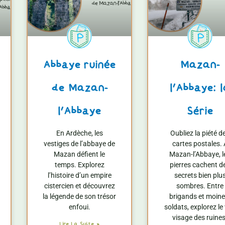
Abbaye ruinée
Mazan-
de Mazan-
l’Abbaye: 
l’Abbaye
Série
En Ardèche, les
Oubliez la piété d
vestiges de l’abbaye de
cartes postales. 
Mazan défient le
Mazan-l’Abbaye, l
temps. Explorez
pierres cachent d
l’histoire d’un empire
secrets bien plu
cistercien et découvrez
sombres. Entre
la légende de son trésor
brigands et moine
enfoui.
soldats, explorez le 
visage des ruines
Lire La Suite »