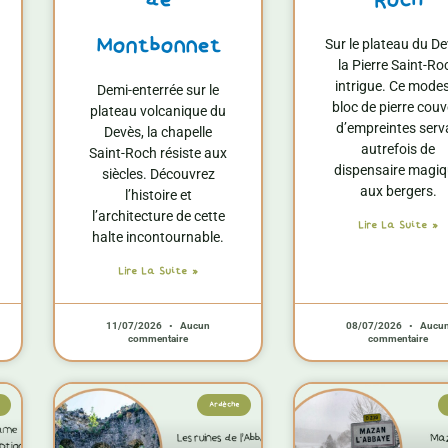
de
Roch
Montbonnet
Sur le plateau du De
la Pierre Saint-Ro
intrigue. Ce mode
Demi-enterrée sur le
bloc de pierre couv
plateau volcanique du
d’empreintes serv
Devès, la chapelle
autrefois de
Saint-Roch résiste aux
dispensaire magi
siècles. Découvrez
aux bergers.
l’histoire et
l’architecture de cette
Lire La Suite »
halte incontournable.
Lire La Suite »
11/07/2026
Aucun
08/07/2026
Aucu
commentaire
commentaire
Ardèche