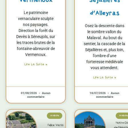
Vermenoux
Séjallières
d’Alleyras
Le patrimoine
vernaculaire sculpte
nos paysages.
Osez la descente dans
Direction la forêt du
le sombre vallon du
Devès à Séneujols, sur
Malaval. Au bout du
les traces brutes de la
sentier, la cascade de la
fontaine-abreuvoir de
Séjallières et, plus loin,
Vermenoux.
l’ombre d’une
forteresse médiévale
Lire La Suite »
vous attendent.
Lire La Suite »
01/08/2026
Aucun
16/07/2026
Aucun
commentaire
commentaire
Ardèche
Ardèche