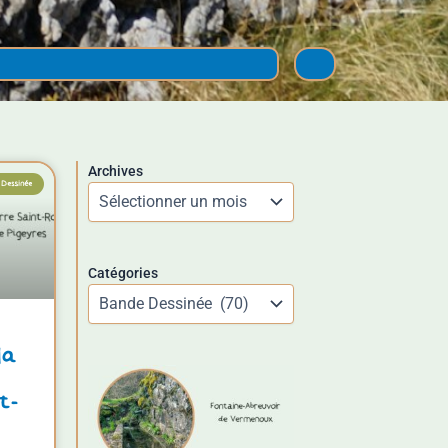
Archives
Facebook
Instagram
TikTok
Pinterest
Dessinée
Catégories
la
t-