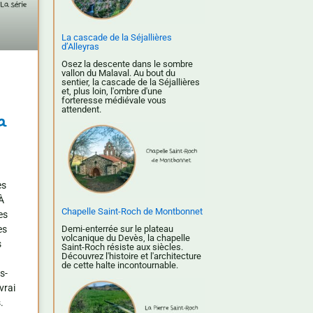
La cascade de la Séjallières
d’Alleyras
Osez la descente dans le sombre
vallon du Malaval. Au bout du
sentier, la cascade de la Séjallières
et, plus loin, l'ombre d'une
forteresse médiévale vous
attendent.
la
es
À
Chapelle Saint-Roch de Montbonnet
es
Demi-enterrée sur le plateau
es
volcanique du Devès, la chapelle
s
Saint-Roch résiste aux siècles.
Découvrez l'histoire et l'architecture
de cette halte incontournable.
s-
vrai
.