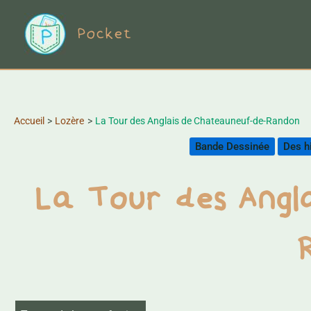
Aller
Pocket
au
contenu
Accueil
Lozère
La Tour des Anglais de Chateauneuf-de-Randon
Bande Dessinée
Des hi
La Tour des Angl