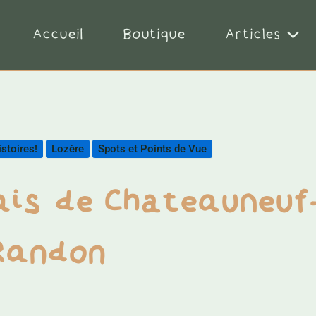
Accueil
Boutique
Articles
stoires!
Lozère
Spots et Points de Vue
ais de Chateauneuf
Randon